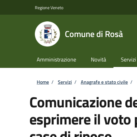
Salta al contenuto principale
Skip to footer content
Regione Veneto
Comune di Rosà
Amministrazione
Novità
Servizi
Briciole di pane
Home
/
Servizi
/
Anagrafe e stato civile
/
Comunicazione del
esprimere il voto
case di riposo