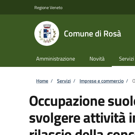
Salta al contenuto principale
Skip to footer content
Regione Veneto
Comune di Rosà
Amministrazione
Novità
Servizi
Briciole di pane
Home
/
Servizi
/
Imprese e commercio
/
O
Occupazione suol
svolgere attività 
rilascio della con