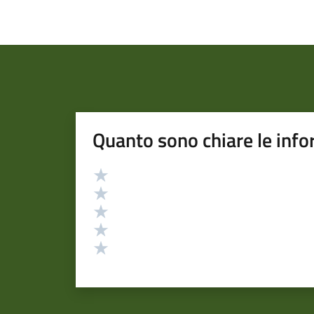
Quanto sono chiare le info
Valutazione
Valuta 5 stelle su 5
Valuta 4 stelle su 5
Valuta 3 stelle su 5
Valuta 2 stelle su 5
Valuta 1 stelle su 5