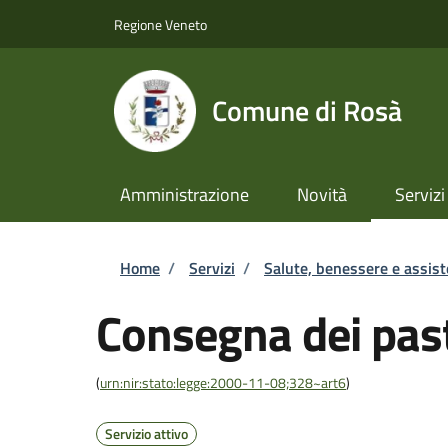
Salta al contenuto principale
Skip to footer content
Regione Veneto
Comune di Rosà
Amministrazione
Novità
Servizi
Briciole di pane
Home
/
Servizi
/
Salute, benessere e assis
Consegna dei past
(
urn:nir:stato:legge:2000-11-08;328~art6
)
Servizio attivo