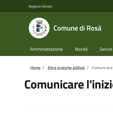
Salta al contenuto principale
Skip to footer content
Regione Veneto
Comune di Rosà
Amministrazione
Novità
Servizi
Briciole di pane
Home
/
Altre pratiche edilizie
/
Comunicare l'
Comunicare l'inizio