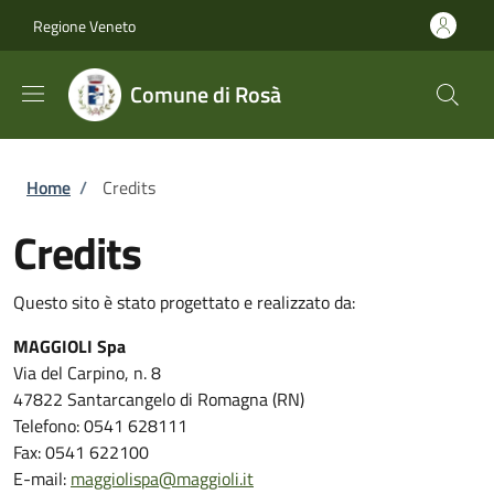
Salta al contenuto principale
Skip to footer content
Regione Veneto
Comune di Rosà
Briciole di pane
Home
/
Credits
Credits
Questo sito è stato progettato e realizzato da:
MAGGIOLI Spa
Via del Carpino, n. 8
47822 Santarcangelo di Romagna (RN)
Telefono: 0541 628111
Fax: 0541 622100
E-mail:
maggiolispa@maggioli.it