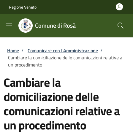
Salta al contenuto principale
Skip to footer content
Regione Veneto
Comune di Rosà
Briciole di pane
Home
/
Comunicare con l'Amministrazione
/
Cambiare la domiciliazione delle comunicazioni relative a
un procedimento
Cambiare la
domiciliazione delle
comunicazioni relative a
un procedimento