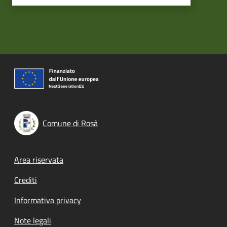
Comune di Rosà
Footer menu
Area riservata
Crediti
Informativa privacy
Note legali