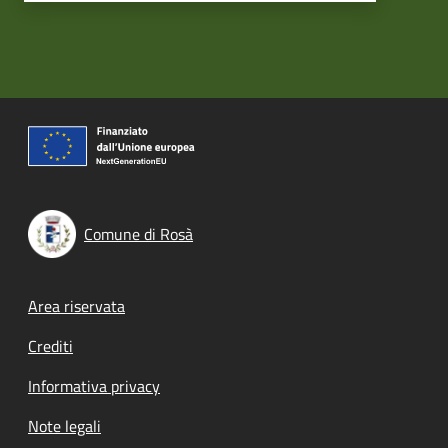
Comune di Rosà
Footer menu
Area riservata
Crediti
Informativa privacy
Note legali