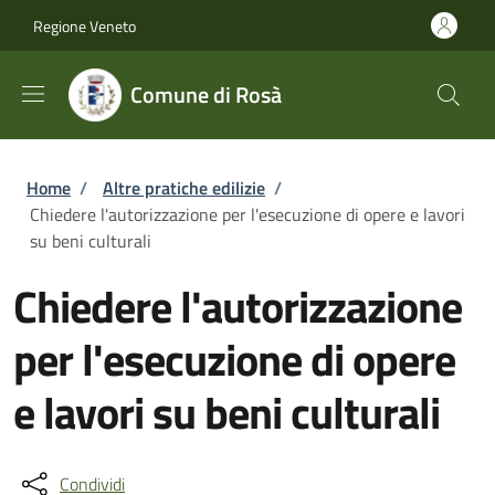
Salta al contenuto principale
Skip to footer content
Regione Veneto
Comune di Rosà
Briciole di pane
Home
/
Altre pratiche edilizie
/
Chiedere l'autorizzazione per l'esecuzione di opere e lavori
su beni culturali
Chiedere l'autorizzazione
per l'esecuzione di opere
e lavori su beni culturali
Condividi