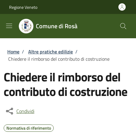
Salta al contenuto principale
Skip to footer content
Regione Veneto
Comune di Rosà
Briciole di pane
Home
/
Altre pratiche edilizie
/
Chiedere il rimborso del contributo di costruzione
Chiedere il rimborso del
contributo di costruzione
Condividi
Normativa di riferimento