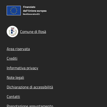
Comune di Rosà
Footer menu
Area riservata
Crediti
Informativa privacy
Note legali
Dichiarazione di accessibilità
Contatti
Prenotazione appuntamento