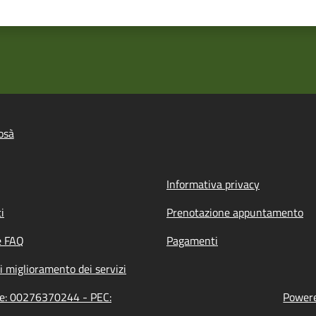
osà
Informativa privacy
i
Prenotazione appuntamento
e FAQ
Pagamenti
i miglioramento dei servizi
one: 00276370244 - PEC:
Powere