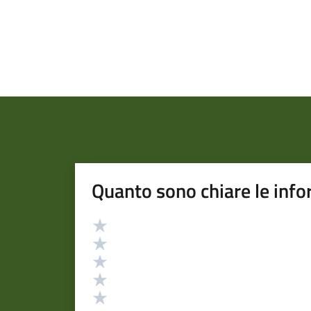
Quanto sono chiare le info
Valutazione
Valuta 5 stelle su 5
Valuta 4 stelle su 5
Valuta 3 stelle su 5
Valuta 2 stelle su 5
Valuta 1 stelle su 5