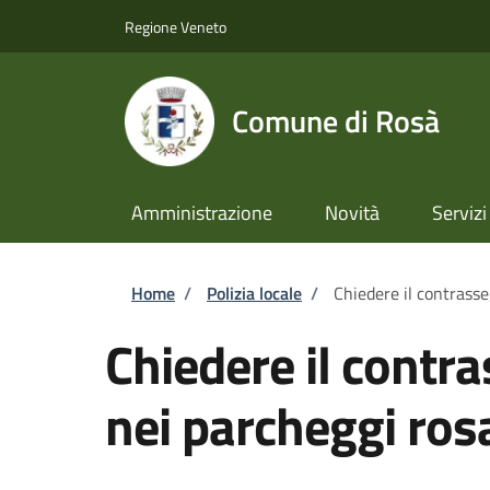
Salta al contenuto principale
Skip to footer content
Regione Veneto
Comune di Rosà
Amministrazione
Novità
Servizi
Briciole di pane
Home
/
Polizia locale
/
Chiedere il contrasse
Chiedere il contr
nei parcheggi ros