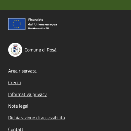
Comune di Rosà
Footer menu
Area riservata
Crediti
Informativa privacy
Note legali
Dichiarazione di accessibilità
Contatti