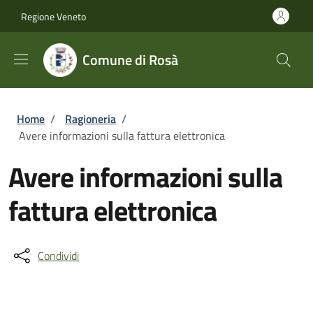
Salta al contenuto principale
Skip to footer content
Regione Veneto
Comune di Rosà
Briciole di pane
Home
/
Ragioneria
/
Avere informazioni sulla fattura elettronica
Avere informazioni sulla
fattura elettronica
Condividi