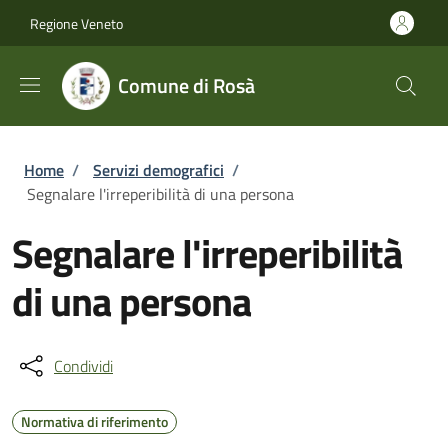
Salta al contenuto principale
Skip to footer content
Regione Veneto
Comune di Rosà
Briciole di pane
Home
/
Servizi demografici
/
Segnalare l'irreperibilità di una persona
Segnalare l'irreperibilità
di una persona
Condividi
Normativa di riferimento