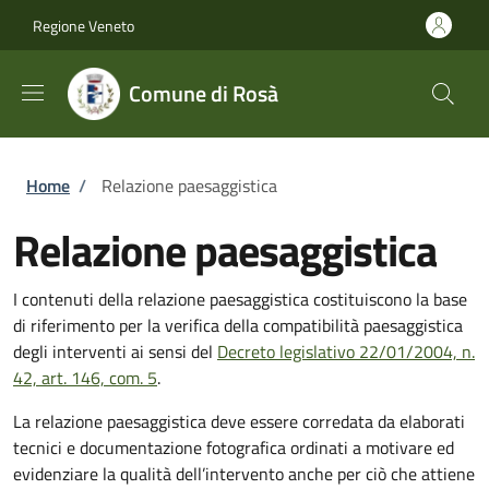
Salta al contenuto principale
Skip to footer content
Regione Veneto
Comune di Rosà
Briciole di pane
Home
/
Relazione paesaggistica
Relazione paesaggistica
I contenuti della relazione paesaggistica costituiscono la base
di riferimento per la verifica della compatibilità paesaggistica
degli interventi ai sensi del
Decreto
legislativo 22/01/2004, n.
42, art. 146, com. 5
.
La relazione paesaggistica deve essere corredata da elaborati
tecnici e documentazione fotografica ordinati a motivare ed
evidenziare la qualità dell’intervento anche per ciò che attiene