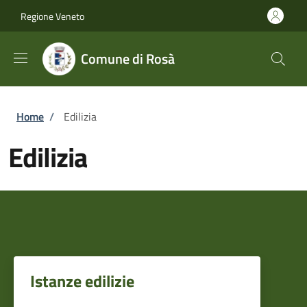
Salta al contenuto principale
Skip to footer content
Regione Veneto
Comune di Rosà
Briciole di pane
Home
/
Edilizia
Edilizia
Istanze edilizie