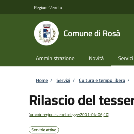
Salta al contenuto principale
Skip to footer content
Regione Veneto
Comune di Rosà
Amministrazione
Novità
Servizi
Briciole di pane
Home
/
Servizi
/
Cultura e tempo libero
/
Rilascio del tesse
(
urn:nir:regione.veneto:legge:2001-04-06;10
)
Servizio attivo