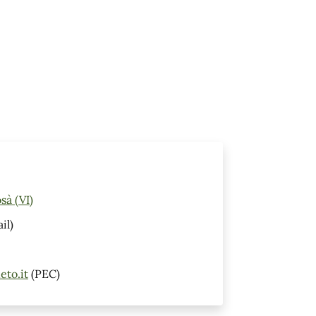
sà (VI)
il)
eto.it
(PEC)