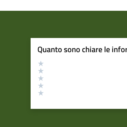
Quanto sono chiare le info
Valutazione
Valuta 5 stelle su 5
Valuta 4 stelle su 5
Valuta 3 stelle su 5
Valuta 2 stelle su 5
Valuta 1 stelle su 5