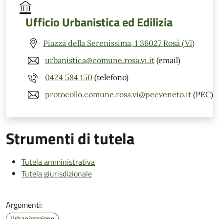
Ufficio Urbanistica ed Edilizia
Piazza della Serenissima, 1 36027 Rosà (VI)
urbanistica@comune.rosa.vi.it
(email)
0424 584 150
(telefono)
protocollo.comune.rosa.vi@pecveneto.it
(PEC)
Strumenti di tutela
Tutela amministrativa
Tutela giurisdizionale
Argomenti:
Urbanizzazione