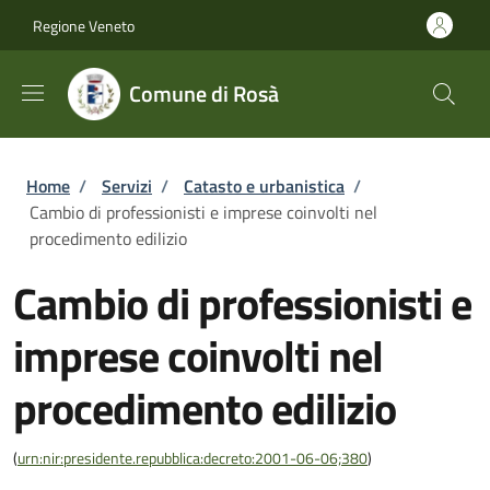
Salta al contenuto principale
Skip to footer content
Regione Veneto
Comune di Rosà
Briciole di pane
Home
/
Servizi
/
Catasto e urbanistica
/
Cambio di professionisti e imprese coinvolti nel
procedimento edilizio
Cambio di professionisti e
imprese coinvolti nel
procedimento edilizio
(
urn:nir:presidente.repubblica:decreto:2001-06-06;380
)