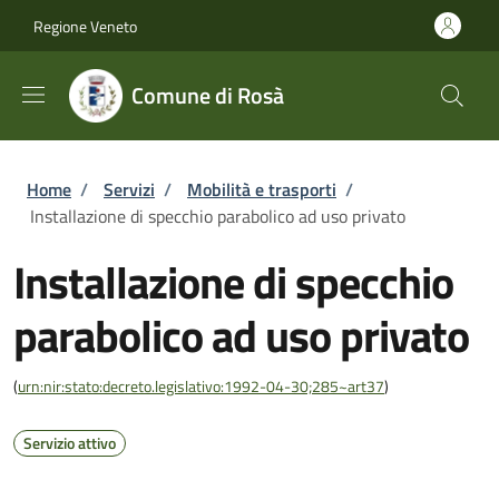
Salta al contenuto principale
Skip to footer content
Regione Veneto
Comune di Rosà
Briciole di pane
Home
/
Servizi
/
Mobilità e trasporti
/
Installazione di specchio parabolico ad uso privato
Installazione di specchio
parabolico ad uso privato
(
urn:nir:stato:decreto.legislativo:1992-04-30;285~art37
)
Servizio attivo