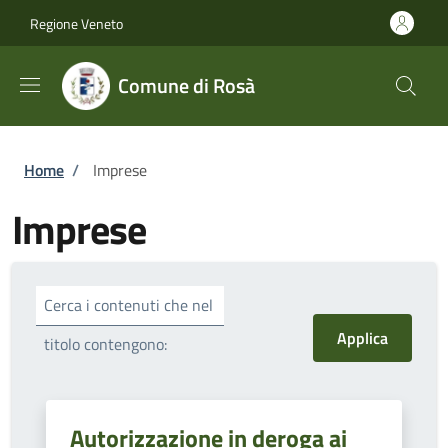
Salta al contenuto principale
Skip to footer content
Regione Veneto
Comune di Rosà
Briciole di pane
Home
/
Imprese
Imprese
Cerca i contenuti che nel
titolo contengono:
Autorizzazione in deroga ai