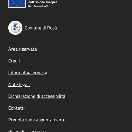
Comune di Rosà
Footer menu
Area riservata
Crediti
Informativa privacy
Note legali
Dichiarazione di accessibilità
Contatti
Prenotazione appuntamento
Richiedi assistenza