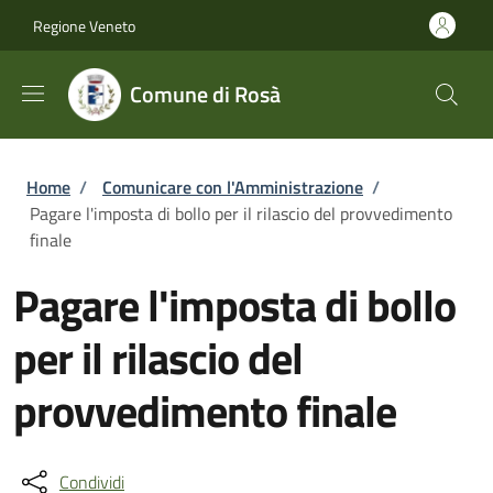
Salta al contenuto principale
Skip to footer content
Regione Veneto
Comune di Rosà
Briciole di pane
Home
/
Comunicare con l'Amministrazione
/
Pagare l'imposta di bollo per il rilascio del provvedimento
finale
Pagare l'imposta di bollo
per il rilascio del
provvedimento finale
Condividi