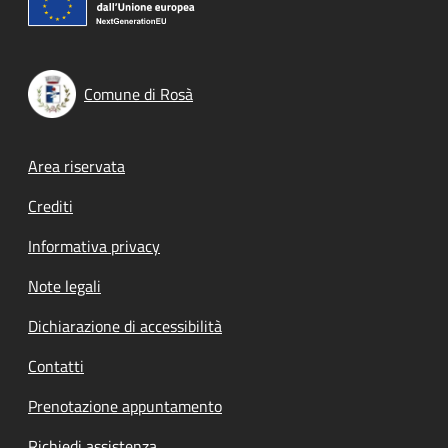
Comune di Rosà
Footer menu
Area riservata
Crediti
Informativa privacy
Note legali
Dichiarazione di accessibilità
Contatti
Prenotazione appuntamento
Richiedi assistenza