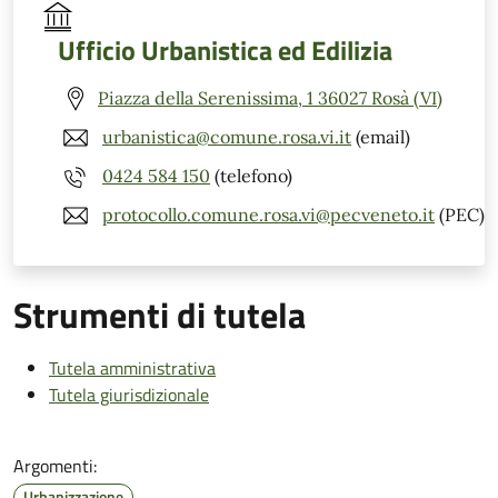
Ufficio Urbanistica ed Edilizia
Piazza della Serenissima, 1 36027 Rosà (VI)
urbanistica@comune.rosa.vi.it
(email)
0424 584 150
(telefono)
protocollo.comune.rosa.vi@pecveneto.it
(PEC)
Strumenti di tutela
Tutela amministrativa
Tutela giurisdizionale
Argomenti:
Urbanizzazione