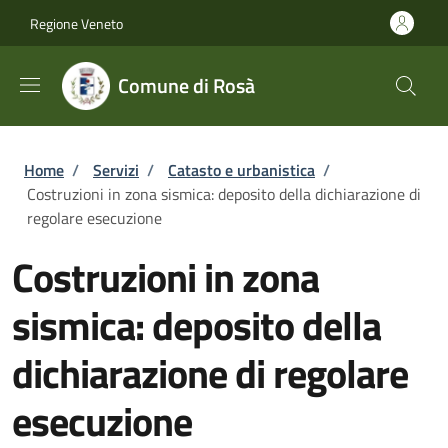
Salta al contenuto principale
Skip to footer content
Regione Veneto
Comune di Rosà
Briciole di pane
Home
/
Servizi
/
Catasto e urbanistica
/
Costruzioni in zona sismica: deposito della dichiarazione di
regolare esecuzione
Costruzioni in zona
sismica: deposito della
dichiarazione di regolare
esecuzione