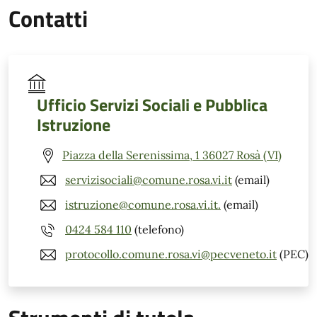
Contatti
Ufficio Servizi Sociali e Pubblica
Istruzione
Piazza della Serenissima, 1 36027 Rosà (VI)
servizisociali@comune.rosa.vi.it
(email)
istruzione@comune.rosa.vi.it.
(email)
0424 584 110
(telefono)
protocollo.comune.rosa.vi@pecveneto.it
(PEC)