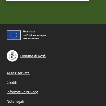
Comune di Rosà
Footer menu
Area riservata
Crediti
Informativa privacy
Note legali