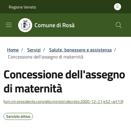
Salta al contenuto principale
Skip to footer content
Regione Veneto
Comune di Rosà
Briciole di pane
Home
/
Servizi
/
Salute, benessere e assistenza
/
Concessione dell'assegno di maternità
Concessione dell'assegno
di maternità
(
urn:nir:presidente.consiglio.ministri:decreto:2000-12-21;452~art13
)
Servizio attivo