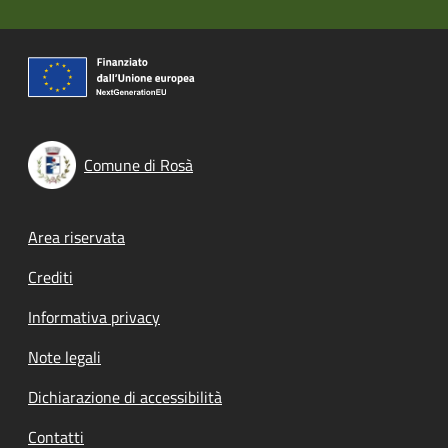
Comune di Rosà
Footer menu
Area riservata
Crediti
Informativa privacy
Note legali
Dichiarazione di accessibilità
Contatti