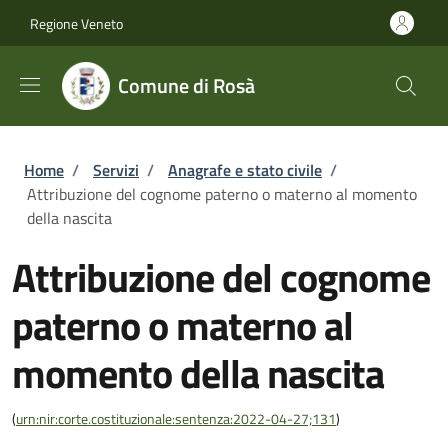
Salta al contenuto principale
Skip to footer content
Regione Veneto
Comune di Rosà
Briciole di pane
Home
/
Servizi
/
Anagrafe e stato civile
/
Attribuzione del cognome paterno o materno al momento
della nascita
Attribuzione del cognome
paterno o materno al
momento della nascita
(
urn:nir:corte.costituzionale:sentenza:2022-04-27;131
)