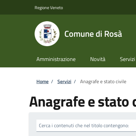
Salta al contenuto principale
Skip to footer content
Regione Veneto
Comune di Rosà
Amministrazione
Novità
Servizi
Briciole di pane
Home
/
Servizi
/
Anagrafe e stato civile
Anagrafe e stato c
Cerca i contenuti che nel titolo contengono: