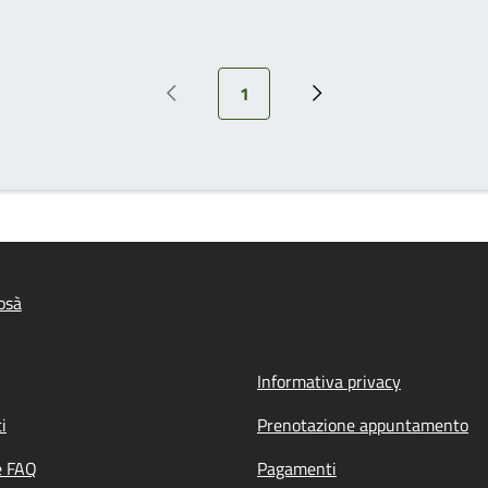
Pagina attuale
1
Pagina precedente
Pagina successiva
osà
Informativa privacy
i
Prenotazione appuntamento
e FAQ
Pagamenti