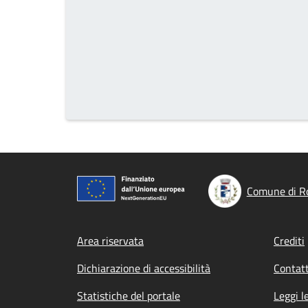
Comune di R
Footer menu
Area riservata
Crediti
Dichiarazione di accessibilità
Contatt
Statistiche del portale
Leggi l