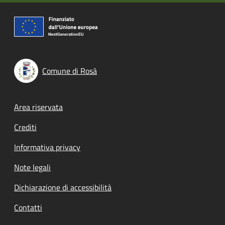
Comune di Rosà
Footer menu
Area riservata
Crediti
Informativa privacy
Note legali
Dichiarazione di accessibilità
Contatti