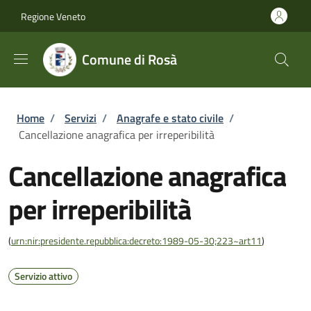
Salta al contenuto principale
Skip to footer content
Regione Veneto
Comune di Rosà
Briciole di pane
Home
/
Servizi
/
Anagrafe e stato civile
/
Cancellazione anagrafica per irreperibilità
Cancellazione anagrafica
per irreperibilità
(
urn:nir:presidente.repubblica:decreto:1989-05-30;223~art11
)
Servizio attivo