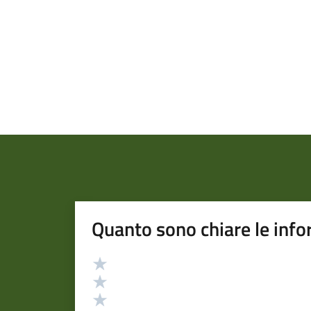
Quanto sono chiare le info
Valutazione
Valuta 5 stelle su 5
Valuta 4 stelle su 5
Valuta 3 stelle su 5