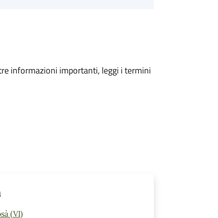
tre informazioni importanti, leggi i termini
a
sà (VI)