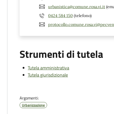
urbanistica@comune.rosa.vi.it
(ema
0424 584 150
(telefono)
protocollo.comune.rosa.vi@pecven
Strumenti di tutela
Tutela amministrativa
Tutela giurisdizionale
Argomenti:
Urbanizzazione