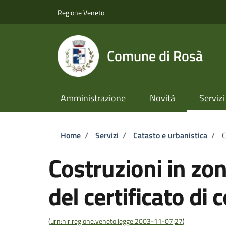
Salta al contenuto principale
Skip to footer content
Regione Veneto
Comune di Rosà
Amministrazione
Novità
Servizi
Briciole di pane
Home
/
Servizi
/
Catasto e urbanistica
/
C
Costruzioni in zo
del certificato di 
(
urn:nir:regione.veneto:legge:2003-11-07;27
)