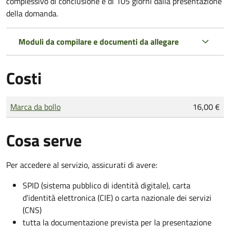
complessivo di conclusione è di 105 giorni dalla presentazione
della domanda.
Moduli da compilare e documenti da allegare
Costi
Tipo di pagamento
Importo
Marca da bollo
16,00 €
Cosa serve
Per accedere al servizio, assicurati di avere:
SPID (sistema pubblico di identità digitale), carta
d’identità elettronica (CIE) o carta nazionale dei servizi
(CNS)
tutta la documentazione prevista per la presentazione