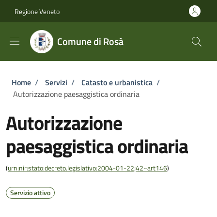
Salta al contenuto principale
Skip to footer content
Regione Veneto
Comune di Rosà
Briciole di pane
Home
/
Servizi
/
Catasto e urbanistica
/
Autorizzazione paesaggistica ordinaria
Autorizzazione
paesaggistica ordinaria
(
urn:nir:stato:decreto.legislativo:2004-01-22;42~art146
)
Servizio attivo