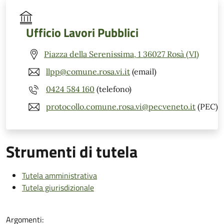
Ufficio Lavori Pubblici
Piazza della Serenissima, 1 36027 Rosà (VI)
llpp@comune.rosa.vi.it
(email)
0424 584 160
(telefono)
protocollo.comune.rosa.vi@pecveneto.it
(PEC)
Strumenti di tutela
Tutela amministrativa
Tutela giurisdizionale
Argomenti: