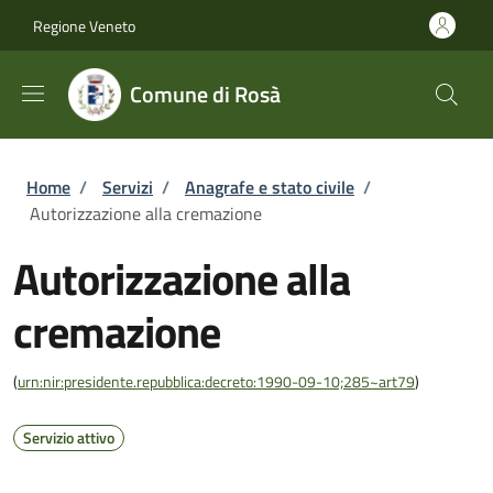
Salta al contenuto principale
Skip to footer content
Regione Veneto
Comune di Rosà
Briciole di pane
Home
/
Servizi
/
Anagrafe e stato civile
/
Autorizzazione alla cremazione
Autorizzazione alla
cremazione
(
urn:nir:presidente.repubblica:decreto:1990-09-10;285~art79
)
Servizio attivo