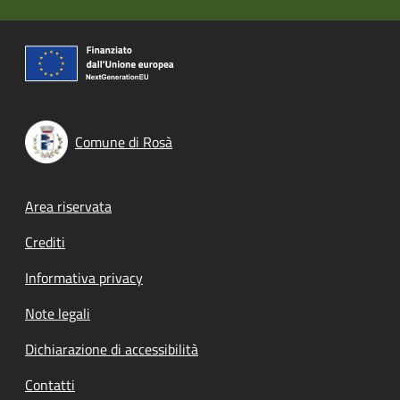
Comune di Rosà
Footer menu
Area riservata
Crediti
Informativa privacy
Note legali
Dichiarazione di accessibilità
Contatti