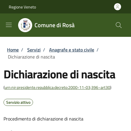
Salta al contenuto principale
Skip to footer content
Regione Veneto
Comune di Rosà
Briciole di pane
Home
/
Servizi
/
Anagrafe e stato civile
/
Dichiarazione di nascita
Dichiarazione di nascita
(
urn:nir:presidente.repubblica:decreto:2000-11-03;396~art30
)
Servizio attivo
Procedimento di dichiarazione di nascita