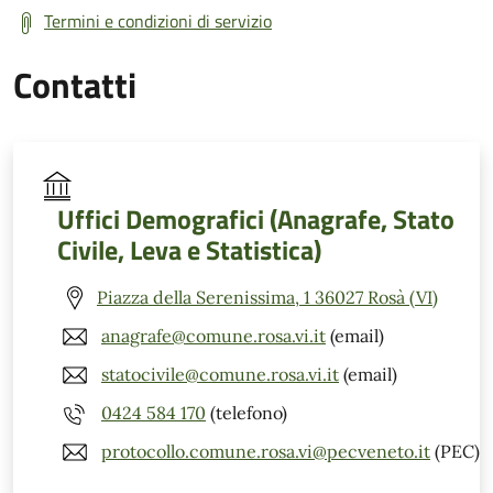
Termini e condizioni di servizio
Contatti
Uffici Demografici (Anagrafe, Stato
Civile, Leva e Statistica)
Piazza della Serenissima, 1 36027 Rosà (VI)
anagrafe@comune.rosa.vi.it
(email)
statocivile@comune.rosa.vi.it
(email)
0424 584 170
(telefono)
protocollo.comune.rosa.vi@pecveneto.it
(PEC)