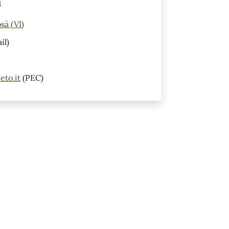
a
sà (VI)
il)
eto.it
(PEC)