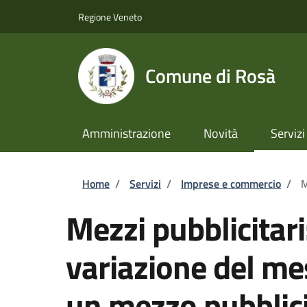
Salta al contenuto principale
Skip to footer content
Regione Veneto
Comune di Rosà
Amministrazione
Novità
Servizi
Briciole di pane
Home
/
Servizi
/
Imprese e commercio
/
M
Mezzi pubblicitar
variazione del m
un mezzo pubblici