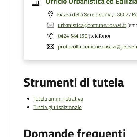
Ufficio Urbanistica ed Edilizi
Piazza della Serenissima, 1 36027 Ro
urbanistica@comune.rosa.vi.it
(ema
0424 584 150
(telefono)
protocollo.comune.rosa.vi@pecven
Strumenti di tutela
Tutela amministrativa
Tutela giurisdizionale
Domande frequenti