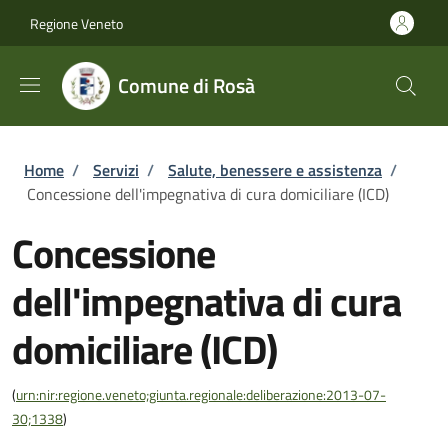
Salta al contenuto principale
Skip to footer content
Regione Veneto
Comune di Rosà
Briciole di pane
Home
/
Servizi
/
Salute, benessere e assistenza
/
Concessione dell'impegnativa di cura domiciliare (ICD)
Concessione
dell'impegnativa di cura
domiciliare (ICD)
(
urn:nir:regione.veneto;giunta.regionale:deliberazione:2013-07-
30;1338
)